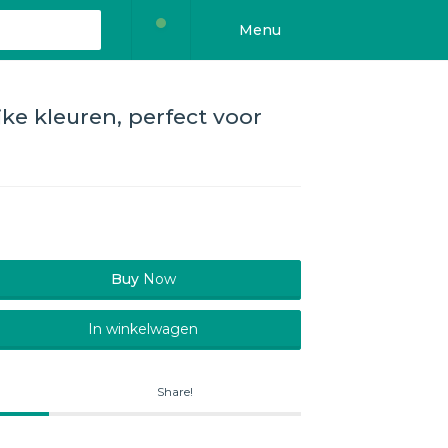
Menu
jke kleuren, perfect voor
Buy
Now
In winkelwagen
Share!