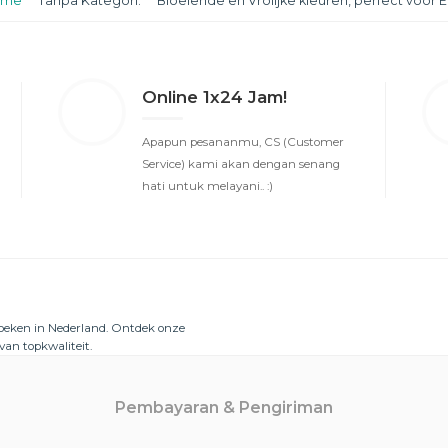
ome
Tanpa Kategori.
Bloeiende en Vrolijke kleuren, perfect voor E
Online 1x24 Jam!
Apapun pesananmu, CS (Customer
Service) kami akan dengan senang
hati untuk melayani.. :)
doeken in Nederland. Ontdek onze
van topkwaliteit.
Pembayaran & Pengiriman