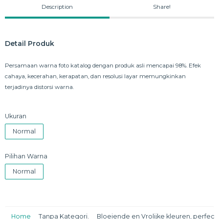
Description
Share!
Detail Produk
Persamaan warna foto katalog dengan produk asli mencapai 98%. Efek
cahaya, kecerahan, kerapatan, dan resolusi layar memungkinkan
terjadinya distorsi warna.
Ukuran
Normal
Pilihan Warna
Normal
Home
Tanpa Kategori.
Bloeiende en Vrolijke kleuren, perfect 