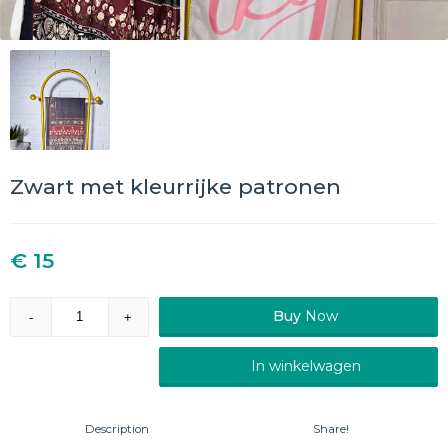
Zwart met kleurrijke patronen
€ 15
Buy
Now
-
+
In winkelwagen
Description
Share!